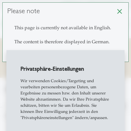
unisg.ch
Choose institutes
Please note
close
search
This page is currently not available in English.
The content is therefore displayed in German.
GCEI-HSG
Privatsphäre-Einstellungen
Wir verwenden Cookies/Targeting und
vearbeiten personenbezogene Daten, um
home
GCEI-HSG
Ergebnisse zu messen bzw. den Inhalt unserer
Website abzustimmen. Da wir Ihre Privatsphäre
schätzen, bitten wir Sie um Erlaubnis. Sie
north
können Ihre Einwilligung jederzeit in den
© Copyright 2026 University of St.Gallen, Switzerland
"Privatsphäreneinstellungen" ändern/anpassen.
Impressum
Terms and Privacy Policy
Privatsphäreneinstellung